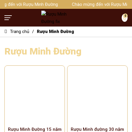
ng đến với Rượu Minh Đường
Chào mừng đến với Rượu Min
0
Trang chủ
Rượu Minh Đường
Rượu Minh Đường
Hotline 0989181999
TRANG CHỦ
RƯỢU MINH ĐƯỜNG
Rượu Minh Đường 50 năm
PHỤ KIỆN RƯỢU
Rượu Minh Đường 30 năm
GIỚI THIỆU
Rượu Minh Đường 15 năm
Rượu Minh đường 30 năm