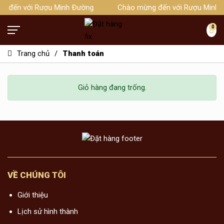
g đến với Rượu Minh Đường
Chào mừng đến với Rượu Minh 
0
Trang chủ
Thanh toán
Giỏ hàng đang trống.
Hotline 0989181999
TRANG CHỦ
RƯỢU MINH ĐƯỜNG
VỀ CHÚNG TÔI
Rượu Minh Đường 50 năm
PHỤ KIỆN RƯỢU
Giới thiệu
Rượu Minh Đường 30 năm
Lịch sử hình thành
GIỚI THIỆU