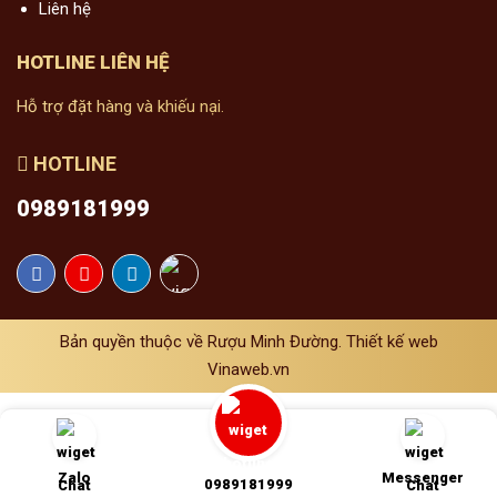
Rượu Minh Đường 15 năm
Liên hệ
KIẾN THỨC VỀ RƯỢU
HOTLINE LIÊN HỆ
Hỗ trợ đặt hàng và khiếu nại.
LIÊN HỆ
HOTLINE
0989181999
Bản quyền thuộc về Rượu Minh Đường. Thiết kế web
Vinaweb.vn
Zalo
Messenger
0989181999